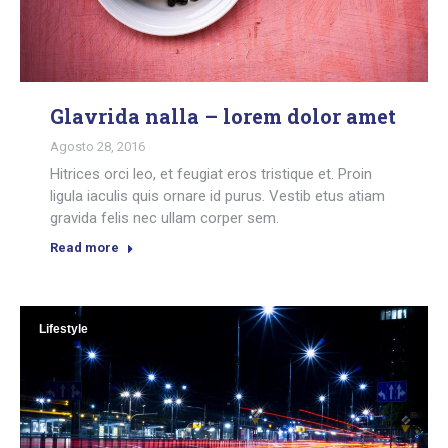
Glavrida nalla – lorem dolor amet
Agosto 28, 2016
Hitrices orci leo, et feugiat eros tristique et. Proin
ligula iaculis quis ornare id purus. Vestib etus atiam
gravida felis nec ullam corper sem.
Read more
Lifestyle