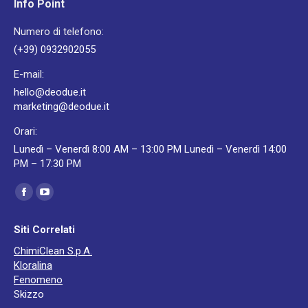
Info Point
Numero di telefono:
(+39) 0932902055
E-mail:
hello@deodue.it
marketing@deodue.it
Orari:
Lunedì – Venerdì 8:00 AM – 13:00 PM Lunedì – Venerdì 14:00
PM – 17:30 PM
Ci puoi trovare su:
Facebook
YouTube
page
page
Siti Correlati
opens
opens
ChimiClean S.p.A.
in
in
Kloralina
new
new
Fenomeno
window
window
Skizzo