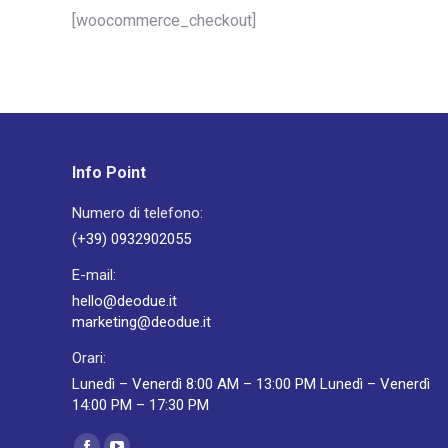
[woocommerce_checkout]
Info Point
Numero di telefono:
(+39) 0932902055
E-mail:
hello@deodue.it
marketing@deodue.it
Orari:
Lunedì – Venerdì 8:00 AM – 13:00 PM Lunedì – Venerdì
14:00 PM – 17:30 PM
Ci puoi trovare su: