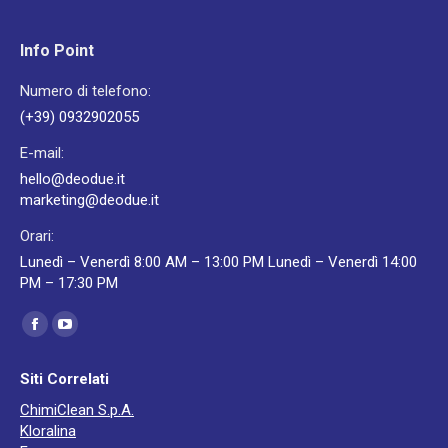
Info Point
Numero di telefono:
(+39) 0932902055
E-mail:
hello@deodue.it
marketing@deodue.it
Orari:
Lunedì – Venerdì 8:00 AM – 13:00 PM Lunedì – Venerdì 14:00
PM – 17:30 PM
Ci puoi trovare su:
Facebook
YouTube
page
page
Siti Correlati
opens
opens
ChimiClean S.p.A.
in
in
Kloralina
new
new