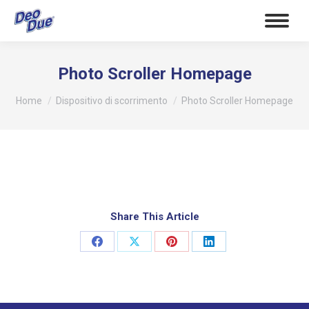
Photo Scroller Homepage
Tu sei qui:
Home
Dispositivo di scorrimento
Photo Scroller Homepage
Share This Article
Condividi
Condividi
Condividi
Condividi
su
su
su
su
Facebook
X
Pinterest
LinkedIn