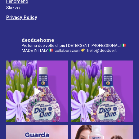
Fenomeno
window
window
Skizzo
Privacy Policy
deoduehome
Profuma due volte di più
I DETERGENTI PROFESSIONALI
MADE IN ITALY
collaborazioni
hello@deodue.it