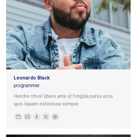
Leonardo Black
programmer
Hendre ritnisl libero ante ut fringilla purus eros
quis liquam estionosa semper.
Blog
E-
Facebook
X
Dribbble
personale
mail
/