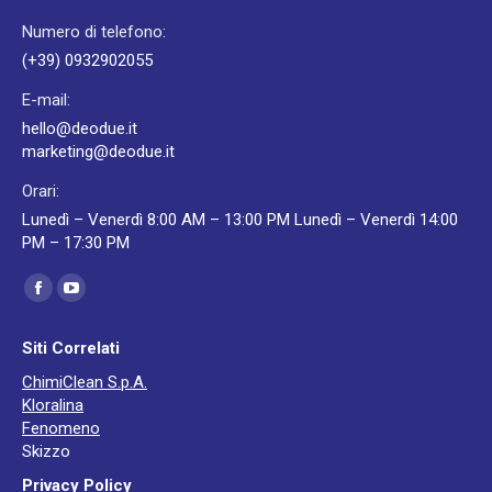
Numero di telefono:
(+39) 0932902055
E-mail:
hello@deodue.it
marketing@deodue.it
Orari:
Lunedì – Venerdì 8:00 AM – 13:00 PM Lunedì – Venerdì 14:00
PM – 17:30 PM
Ci puoi trovare su:
Facebook
YouTube
page
page
Siti Correlati
opens
opens
ChimiClean S.p.A.
in
in
Kloralina
new
new
Fenomeno
window
window
Skizzo
Privacy Policy