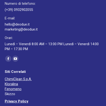
Numero di telefono:
(+39) 0932902055
E-mail:
hello@deodue.it
marketing@deodue.it
Orari:
Lunedì – Venerdì 8:00 AM – 13:00 PM Lunedì – Venerdì 14:00
PM – 17:30 PM
Ci puoi trovare su:
Facebook
YouTube
page
page
Siti Correlati
opens
opens
ChimiClean S.p.A.
in
in
Kloralina
new
new
Fenomeno
window
window
Skizzo
Privacy Policy