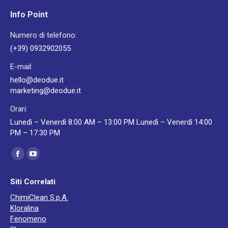
Info Point
Numero di telefono:
(+39) 0932902055
E-mail:
hello@deodue.it
marketing@deodue.it
Orari:
Lunedì – Venerdì 8:00 AM – 13:00 PM Lunedì – Venerdì 14:00
PM – 17:30 PM
Ci puoi trovare su:
Facebook
YouTube
page
page
Siti Correlati
opens
opens
ChimiClean S.p.A.
in
in
Kloralina
new
new
Fenomeno
window
window