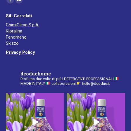
Facebook
YouTube
page
page
Siti Correlati
opens
opens
ChimiClean S.p.A.
in
in
Kloralina
new
new
Fenomeno
window
window
Skizzo
Privacy Policy
deoduehome
Profuma due volte di più
I DETERGENTI PROFESSIONALI
MADE IN ITALY
collaborazioni
hello@deodue.it