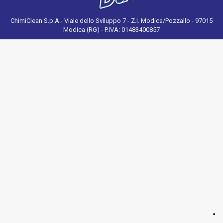
ChimiClean S.p.A.- Viale dello Sviluppo 7 - Z.I. Modica/Pozzallo - 97015
Modica (RG) - P.IVA: 01483400857