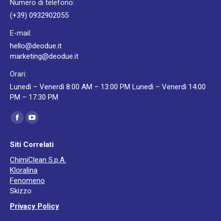
Numero di telefono:
(+39) 0932902055
E-mail:
hello@deodue.it
marketing@deodue.it
Orari:
Lunedì – Venerdì 8:00 AM – 13:00 PM Lunedì – Venerdì 14:00
PM – 17:30 PM
Ci puoi trovare su:
Facebook
YouTube
page
page
Siti Correlati
opens
opens
ChimiClean S.p.A.
in
in
Kloralina
new
new
Fenomeno
window
window
Skizzo
Privacy Policy