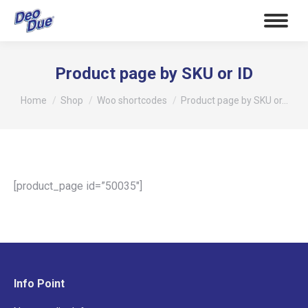
Product page by SKU or ID
Tu sei qui:
Home
Shop
Woo shortcodes
Product page by SKU or…
[product_page id=”50035″]
Info Point