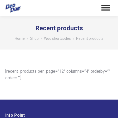
Recent products
Tu sei qui:
Home
Shop
Woo shortcodes
Recent products
[recent_products per_page=”12″ columns=”4″ orderby=””
order=””]
Info Point