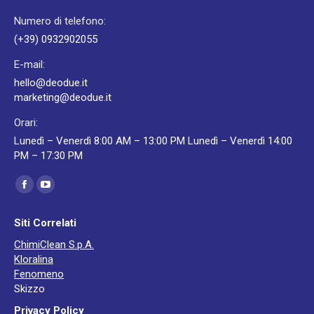
Numero di telefono:
(+39) 0932902055
E-mail:
hello@deodue.it
marketing@deodue.it
Orari:
Lunedì – Venerdì 8:00 AM – 13:00 PM Lunedì – Venerdì 14:00
PM – 17:30 PM
Ci puoi trovare su:
Facebook
YouTube
page
page
Siti Correlati
opens
opens
ChimiClean S.p.A.
in
in
Kloralina
new
new
Fenomeno
window
window
Skizzo
Privacy Policy