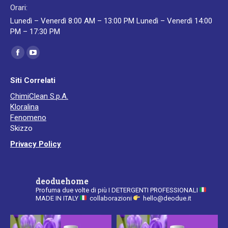
Orari:
Lunedì – Venerdì 8:00 AM – 13:00 PM Lunedì – Venerdì 14:00
PM – 17:30 PM
Ci puoi trovare su:
Facebook
YouTube
page
page
Siti Correlati
opens
opens
ChimiClean S.p.A.
in
in
Kloralina
new
new
Fenomeno
window
window
Skizzo
Privacy Policy
deoduehome
Profuma due volte di più
I DETERGENTI PROFESSIONALI
MADE IN ITALY
collaborazioni
hello@deodue.it