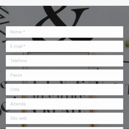
Nome *
E-mail *
Telefono
Paese
Città
Azienda
Sito web