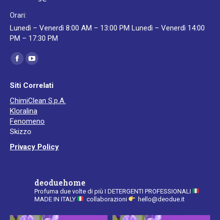
Orari:
Lunedì – Venerdì 8:00 AM – 13:00 PM Lunedì – Venerdì 14:00
PM – 17:30 PM
Ci puoi trovare su:
Facebook
YouTube
page
page
Siti Correlati
opens
opens
ChimiClean S.p.A.
in
in
Kloralina
new
new
Fenomeno
window
window
Skizzo
Privacy Policy
deoduehome
Profuma due volte di più
I DETERGENTI PROFESSIONALI
MADE IN ITALY
collaborazioni
hello@deodue.it