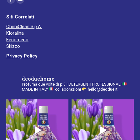
Facebook
YouTube
page
page
Siti Correlati
opens
opens
ChimiClean S.p.A.
in
in
Kloralina
new
new
Fenomeno
window
window
Skizzo
Privacy Policy
deoduehome
Profuma due volte di più
I DETERGENTI PROFESSIONALI
MADE IN ITALY
collaborazioni
hello@deodue.it