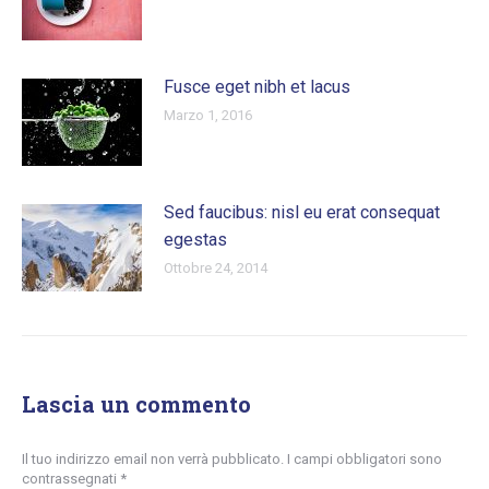
Fusce eget nibh et lacus
Marzo 1, 2016
Sed faucibus: nisl eu erat consequat
egestas
Ottobre 24, 2014
Lascia un commento
Il tuo indirizzo email non verrà pubblicato. I campi obbligatori sono
contrassegnati
*