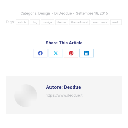
Categoria:
Design
Di
Deodue
Settembre 18, 2016
Tags:
article
blog
design
theme
themeforest
wordpress
world
Share This Article
Condividi
Condividi
Condividi
Condividi
su
su
su
su
Facebook
X
Pinterest
LinkedIn
Autore:
Deodue
https://www.deodue.it