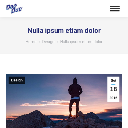
Nulla ipsum etiam dolor
Tu sei qui:
Home
Design
Nulla ipsum etiam dolor
Design
Set
18
2016