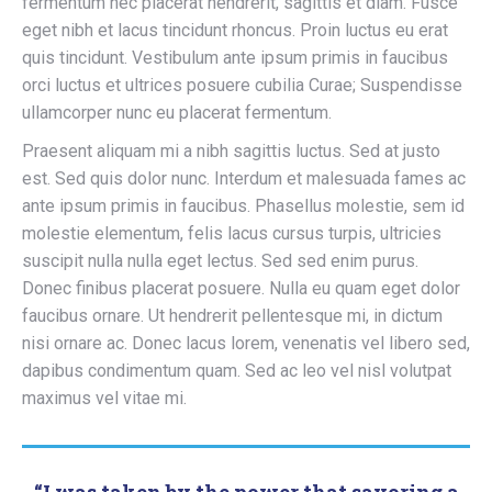
fermentum nec placerat hendrerit, sagittis et diam. Fusce
eget nibh et lacus tincidunt rhoncus. Proin luctus eu erat
quis tincidunt. Vestibulum ante ipsum primis in faucibus
orci luctus et ultrices posuere cubilia Curae; Suspendisse
ullamcorper nunc eu placerat fermentum.
Praesent aliquam mi a nibh sagittis luctus. Sed at justo
est. Sed quis dolor nunc. Interdum et malesuada fames ac
ante ipsum primis in faucibus. Phasellus molestie, sem id
molestie elementum, felis lacus cursus turpis, ultricies
suscipit nulla nulla eget lectus. Sed sed enim purus.
Donec finibus placerat posuere. Nulla eu quam eget dolor
faucibus ornare. Ut hendrerit pellentesque mi, in dictum
nisi ornare ac. Donec lacus lorem, venenatis vel libero sed,
dapibus condimentum quam. Sed ac leo vel nisl volutpat
maximus vel vitae mi.
“I was taken by the power that savoring a