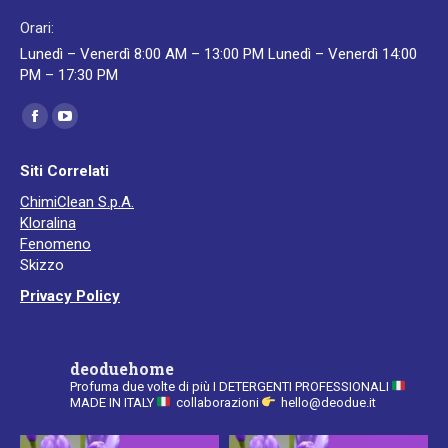
Orari:
Lunedì – Venerdì 8:00 AM – 13:00 PM Lunedì – Venerdì 14:00
PM – 17:30 PM
Ci puoi trovare su:
Facebook
YouTube
page
page
Siti Correlati
opens
opens
ChimiClean S.p.A.
in
in
Kloralina
new
new
Fenomeno
window
window
Skizzo
Privacy Policy
deoduehome
Profuma due volte di più
I DETERGENTI PROFESSIONALI
MADE IN ITALY
collaborazioni
hello@deodue.it