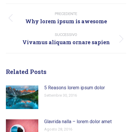
Naviga
tra
PRECEDENTE
Why lorem ipsum is awesome
Post
i
precedente:
post
SUCCESSIVO
Vivamus aliquam ornare sapien
Prossimo
post:
Related Posts
5 Reasons lorem ipsum dolor
Settembre 30, 2016
Glavrida nalla – lorem dolor amet
Agosto 28, 2016