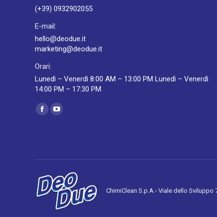
(+39) 0932902055
E-mail:
hello@deodue.it
marketing@deodue.it
Orari:
Lunedì – Venerdì 8:00 AM – 13:00 PM Lunedì – Venerdì
14:00 PM – 17:30 PM
Ci puoi trovare su:
Facebook
YouTube
page
page
opens
opens
in
in
new
new
window
window
ChimiClean S.p.A.- Viale dello Sviluppo