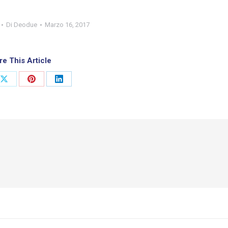
Di
Deodue
Marzo 16, 2017
re This Article
idi
Condividi
Condividi
Condividi
su
su
su
ook
X
Pinterest
LinkedIn