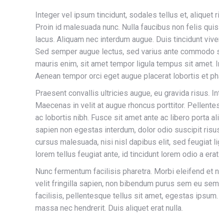
Integer vel ipsum tincidunt, sodales tellus et, aliquet r
Proin id malesuada nunc. Nulla faucibus non felis quis
lacus. Aliquam nec interdum augue. Duis tincidunt vive
Sed semper augue lectus, sed varius ante commodo si
mauris enim, sit amet tempor ligula tempus sit amet. In
Aenean tempor orci eget augue placerat lobortis et ph
Praesent convallis ultricies augue, eu gravida risus.
Maecenas in velit at augue rhoncus porttitor. Pellent
ac lobortis nibh. Fusce sit amet ante ac libero porta 
sapien non egestas interdum, dolor odio suscipit risus, 
cursus malesuada, nisi nisl dapibus elit, sed feugiat l
lorem tellus feugiat ante, id tincidunt lorem odio a erat
Nunc fermentum facilisis pharetra. Morbi eleifend et nul
velit fringilla sapien, non bibendum purus sem eu se
facilisis, pellentesque tellus sit amet, egestas ipsum
massa nec hendrerit. Duis aliquet erat nulla.