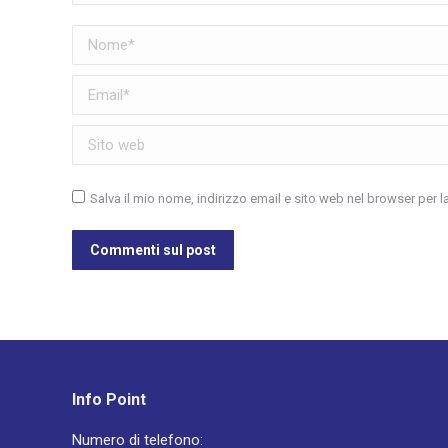
Nome *
Email *
Sito web
Salva il mio nome, indirizzo email e sito web nel browser per
Commenti sul post
Info Point
Numero di telefono: