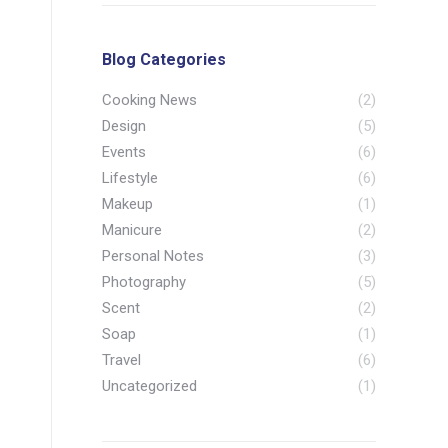
Blog Categories
Cooking News
(2)
Design
(5)
Events
(6)
Lifestyle
(6)
Makeup
(1)
Manicure
(2)
Personal Notes
(3)
Photography
(5)
Scent
(2)
Soap
(1)
Travel
(6)
Uncategorized
(1)