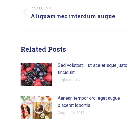
tra
PRECEDENTE
Aliquam nec interdum augue
Post
i
precedente:
post
Related Posts
Sed volutpat – ut scelerisque justo
tincidunt
Luglio 6, 2017
Aenean tempor orci eget augue
placerat lobortis
Giugno 16, 2017