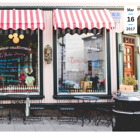
Mar
16
2017