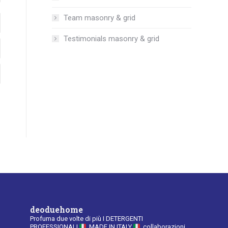
Team masonry & grid
Testimonials masonry & grid
deoduehome
Profuma due volte di più
I DETERGENTI
PROFESSIONALI
MADE IN ITALY
collaborazioni