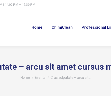
M | 14:00 PM – 17:30 PM
Home
ChimiClean
Professional L
utate – arcu sit amet cursus 
Tu sei qui:
Home
Events
Cras vulputate – arcu sit…