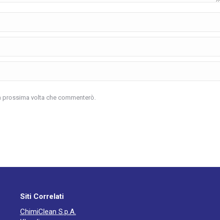
 la prossima volta che commenterò.
Siti Correlati
ChimiClean S.p.A.