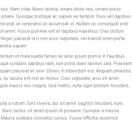
isus. Nam vitae libero lacinia, ornare dolor nec, ornare purus.
 ornare. Quisque tristique ac sapien eu tempor. Duis vel dapibus
rra erat, at venenatis ex accumsan in. Nullam ac consequat erat.
t amet. Fusce pulvinar elit et dapibus maximus. Cras dictum
teger placerat orci non eros vulputate, vel blandit enim porta.
aretra sapien.
 Interdum et malesuada fames ac ante ipsum primis in faucibus.
esque sodales dapibus nibh, non porta diam laoreet sed. Praesent
aliquam placerat et sem. Donec in bibendum est. Aliquam pharetra,
eu iaculis elit nisi ac lectus. Cras vulputate, arcu sit amet
igula mauris non magna. Sed mattis, nulla eget pretium tincidunt,
.
la a rutrum. Sed viverra, dui sit amet sagittis tincidunt, nunc
m. Nunc luctus sit amet ipsum id posuere. Quisque a massa
. Mauris sodales convallis cursus. Fusce efficitur euismod