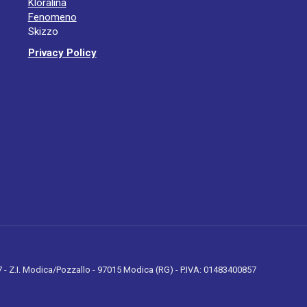
Kloralina
Fenomeno
Skizzo
Privacy Policy
 7 - Z.I. Modica/Pozzallo - 97015 Modica (RG) - P.IVA: 01483400857