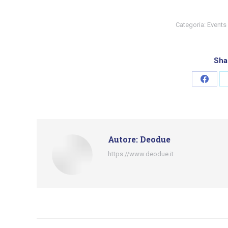
Categoria:
Events
Sha
Condiv
su
Faceb
Autore:
Deodue
https://www.deodue.it
Naviga