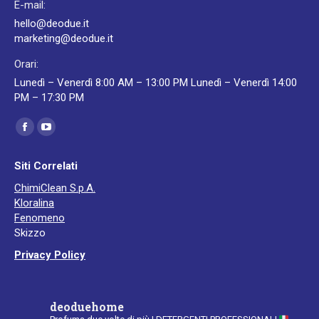
E-mail:
hello@deodue.it
marketing@deodue.it
Orari:
Lunedì – Venerdì 8:00 AM – 13:00 PM Lunedì – Venerdì 14:00
PM – 17:30 PM
Ci puoi trovare su:
Facebook
YouTube
page
page
Siti Correlati
opens
opens
ChimiClean S.p.A.
in
in
Kloralina
new
new
Fenomeno
window
window
Skizzo
Privacy Policy
deoduehome