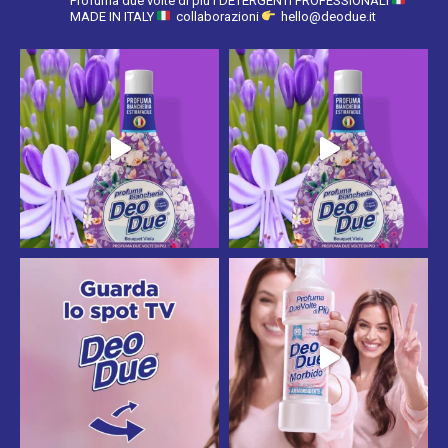
Profuma due volte di più
I DETERGENTI PROFESSIONALI
MADE IN ITALY
collaborazioni
hello@deodue.it