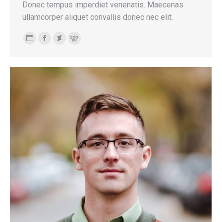
Donec tempus imperdiet venenatis. Maecenas
ullamcorper aliquet convallis donec nec elit.
Blog
Facebook
Deviantart
500px
personale
/
sito
web