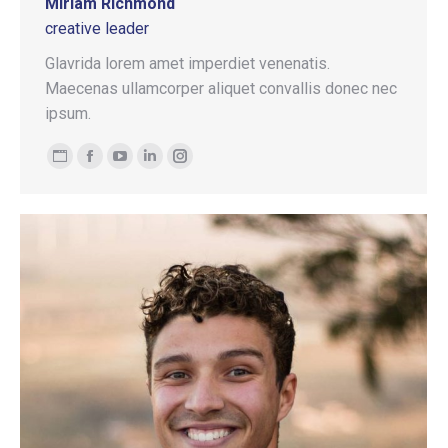
Miriam Richmond
creative leader
Glavrida lorem amet imperdiet venenatis.
Maecenas ullamcorper aliquet convallis donec nec
ipsum.
Blog
Facebook
YouTube
Linkedin
Instagram
personale
/
sito
web