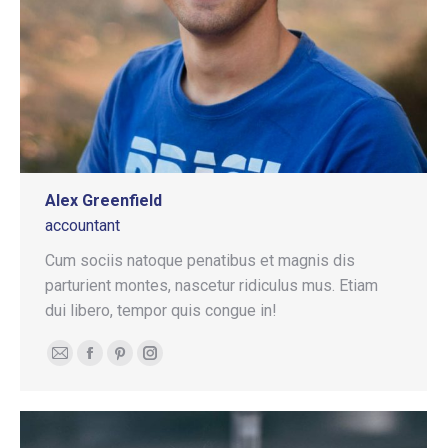
Alex Greenfield
accountant
Cum sociis natoque penatibus et magnis dis
parturient montes, nascetur ridiculus mus. Etiam
dui libero, tempor quis congue in!
E-
Facebook
Pinterest
Instagram
mail