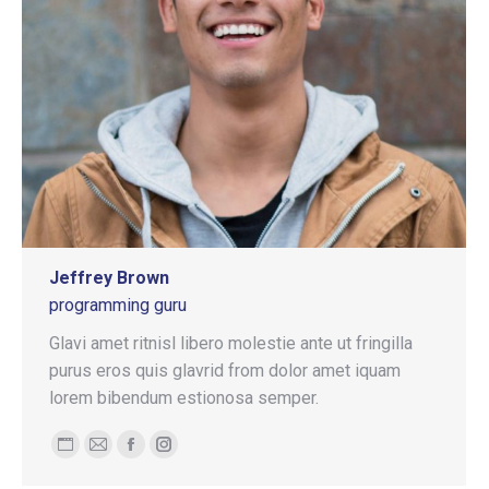
Jeffrey Brown
programming guru
Glavi amet ritnisl libero molestie ante ut fringilla
purus eros quis glavrid from dolor amet iquam
lorem bibendum estionosa semper.
Blog
E-
Facebook
Instagram
personale
mail