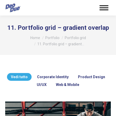
11. Portfolio grid – gradient overlap
Tu sei qui:
Home
Portfolio
Portfolio grid
11. Portfolio grid – gradient…
Vedi tutto
Corporate Identity
Product Design
UI/UX
Web & Mobile