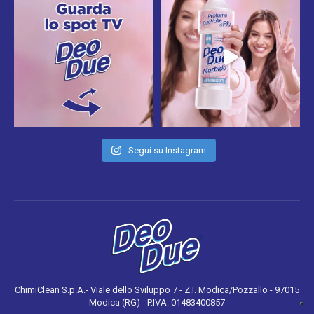
Segui su Instagram
ChimiClean S.p.A.- Viale dello Sviluppo 7 - Z.I. Modica/Pozzallo - 97015
Modica (RG) - P.IVA: 01483400857