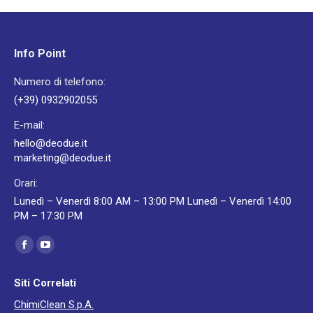
Info Point
Numero di telefono:
(+39) 0932902055
E-mail:
hello@deodue.it
marketing@deodue.it
Orari:
Lunedì – Venerdì 8:00 AM – 13:00 PM Lunedì – Venerdì 14:00
PM – 17:30 PM
Ci puoi trovare su:
Facebook
YouTube
page
page
Siti Correlati
opens
opens
ChimiClean S.p.A.
in
in