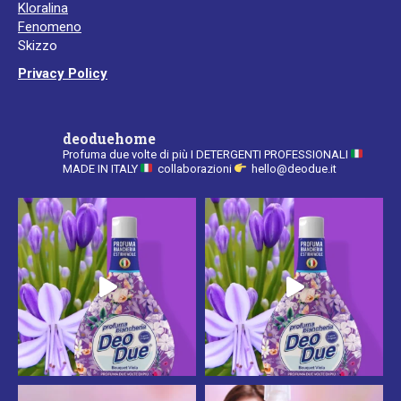
Kloralina
new
new
Fenomeno
window
window
Skizzo
Privacy Policy
deoduehome
Profuma due volte di più
I DETERGENTI PROFESSIONALI
MADE IN ITALY
collaborazioni
hello@deodue.it